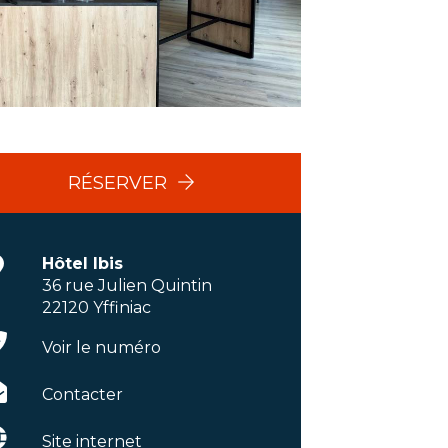
RÉSERVER
Hôtel Ibis
36 rue Julien Quintin
22120 Yffiniac
Voir le numéro
Contacter
Site internet